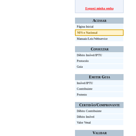
Esqueci minha senha
Acessar
Página Inicial
NFS-e Nacional
Manuais/Leis/Webservice
Consultar
Débito Imóvel/IPTU
Protocolo
Guia
Emitir Guia
Imóvel/IPTU
Contribuinte
Protesto
Certidão/Comprovante
Débito Contribuinte
Débito Imóvel
Valor Venal
Validar