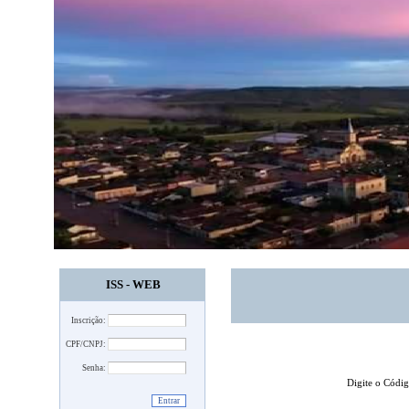
ISS - WEB
Inscrição:
CPF/CNPJ:
Senha:
Digite o Códi