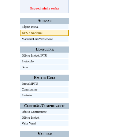
Esqueci minha senha
Acessar
Página Inicial
NFS-e Nacional
Manuais/Leis/Webservice
Consultar
Débito Imóvel/IPTU
Protocolo
Guia
Emitir Guia
Imóvel/IPTU
Contribuinte
Protesto
Certidão/Comprovante
Débito Contribuinte
Débito Imóvel
Valor Venal
Validar