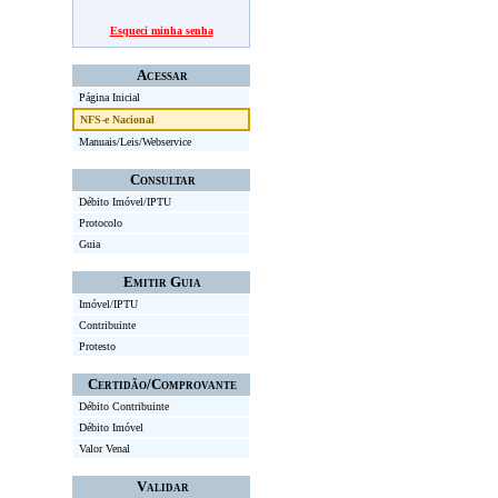
Esqueci minha senha
Acessar
Página Inicial
NFS-e Nacional
Manuais/Leis/Webservice
Consultar
Débito Imóvel/IPTU
Protocolo
Guia
Emitir Guia
Imóvel/IPTU
Contribuinte
Protesto
Certidão/Comprovante
Débito Contribuinte
Débito Imóvel
Valor Venal
Validar