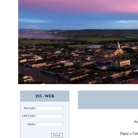
ISS - WEB
Inscrição:
CPF/CNPJ:
No
Senha:
Digite o Có