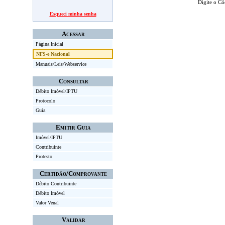
Digite o Có
Esqueci minha senha
Acessar
Página Inicial
NFS-e Nacional
Manuais/Leis/Webservice
Consultar
Débito Imóvel/IPTU
Protocolo
Guia
Emitir Guia
Imóvel/IPTU
Contribuinte
Protesto
Certidão/Comprovante
Débito Contribuinte
Débito Imóvel
Valor Venal
Validar